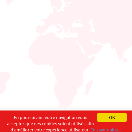
English
Français
Deutsch
En poursuivant votre navigation vous
OK
acceptez que des cookies soient utilisés afin
Copyright ©
ISEC-AdW
Impressum
d’améliorer votre expérience utilisateur.
En savoir plus...