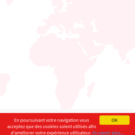
English
Français
Deutsch
En poursuivant votre navigation vous
OK
acceptez que des cookies soient utilisés afin
Copyright ©
ISEC-AdW
Impressum
d’améliorer votre expérience utilisateur.
En savoir plus...