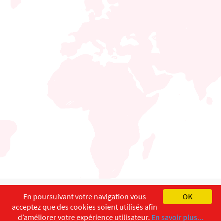
English
Français
Deutsch
En poursuivant votre navigation vous
OK
acceptez que des cookies soient utilisés afin
Copyright ©
ISEC-AdW
Impressum
d’améliorer votre expérience utilisateur.
En savoir plus...