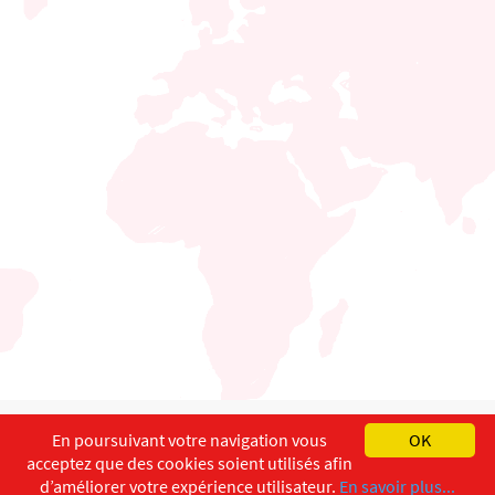
English
Français
Deutsch
En poursuivant votre navigation vous
OK
acceptez que des cookies soient utilisés afin
Copyright ©
ISEC-AdW
Impressum
d’améliorer votre expérience utilisateur.
En savoir plus...