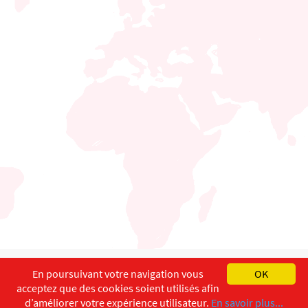
English
Français
Deutsch
En poursuivant votre navigation vous
OK
acceptez que des cookies soient utilisés afin
Copyright ©
ISEC-AdW
Impressum
d’améliorer votre expérience utilisateur.
En savoir plus...