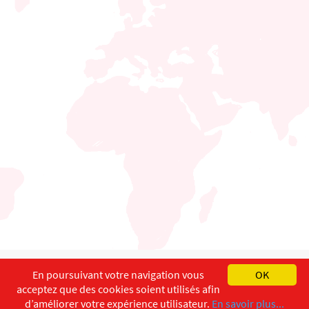
English
Français
Deutsch
En poursuivant votre navigation vous
OK
acceptez que des cookies soient utilisés afin
Copyright ©
ISEC-AdW
Impressum
d’améliorer votre expérience utilisateur.
En savoir plus...