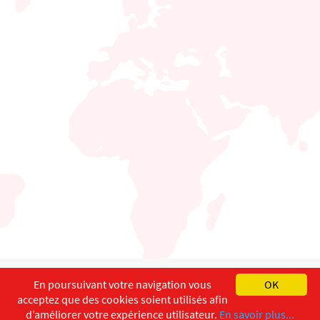
English
Français
Deutsch
En poursuivant votre navigation vous
OK
acceptez que des cookies soient utilisés afin
Copyright ©
ISEC-AdW
Impressum
d’améliorer votre expérience utilisateur.
En savoir plus...