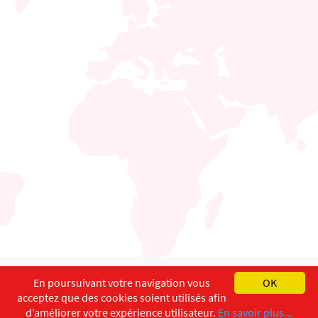
English
Français
Deutsch
En poursuivant votre navigation vous
OK
acceptez que des cookies soient utilisés afin
Copyright ©
ISEC-AdW
Impressum
d’améliorer votre expérience utilisateur.
En savoir plus...