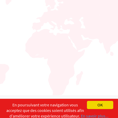
English
Français
Deutsch
En poursuivant votre navigation vous
OK
acceptez que des cookies soient utilisés afin
Copyright ©
ISEC-AdW
Impressum
d’améliorer votre expérience utilisateur.
En savoir plus...