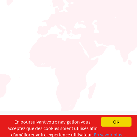
English
Français
Deutsch
En poursuivant votre navigation vous
OK
acceptez que des cookies soient utilisés afin
Copyright ©
ISEC-AdW
Impressum
d’améliorer votre expérience utilisateur.
En savoir plus...