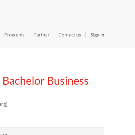
Programs
Partner
Contact us
Sign in
 Bachelor Business
urg
)