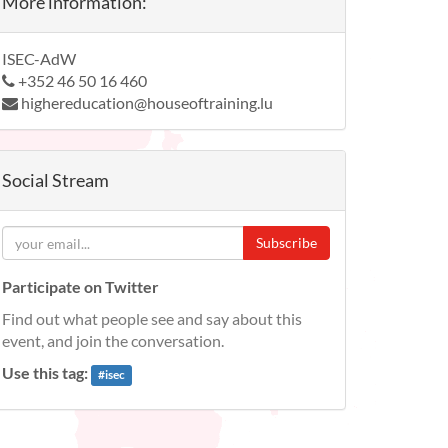
More information:
ISEC-AdW
+352 46 50 16 460
highereducation@houseoftraining.lu
Social Stream
Subscribe
Participate on Twitter
Find out what people see and say about this
event, and join the conversation.
Use this tag:
#
isec