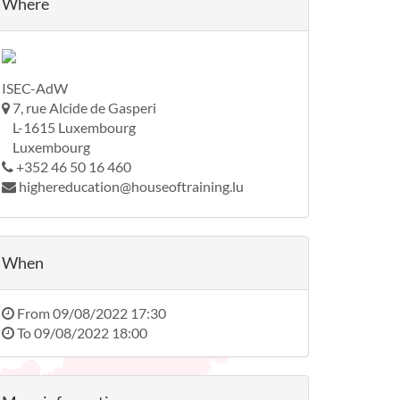
Where
ISEC-AdW
7, rue Alcide de Gasperi
L-1615 Luxembourg
Luxembourg
+352 46 50 16 460
highereducation@houseoftraining.lu
When
From
09/08/2022 17:30
To
09/08/2022 18:00