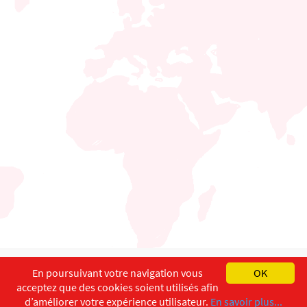
English
Français
Deutsch
En poursuivant votre navigation vous
OK
acceptez que des cookies soient utilisés afin
Copyright ©
ISEC-AdW
Impressum
d’améliorer votre expérience utilisateur.
En savoir plus...