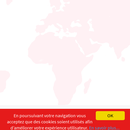
English
Français
Deutsch
En poursuivant votre navigation vous
OK
acceptez que des cookies soient utilisés afin
Copyright ©
ISEC-AdW
Impressum
d’améliorer votre expérience utilisateur.
En savoir plus...