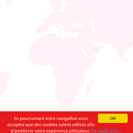
English
Français
Deutsch
En poursuivant votre navigation vous
OK
acceptez que des cookies soient utilisés afin
Copyright ©
ISEC-AdW
Impressum
d’améliorer votre expérience utilisateur.
En savoir plus...