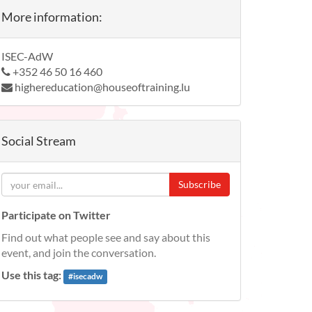
More information:
ISEC-AdW
+352 46 50 16 460
highereducation@houseoftraining.lu
Social Stream
Subscribe
Participate on Twitter
Find out what people see and say about this
event, and join the conversation.
Use this tag:
#
isecadw