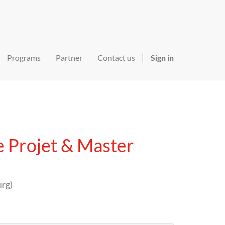
Programs
Partner
Contact us
Sign in
 Projet & Master
urg
)