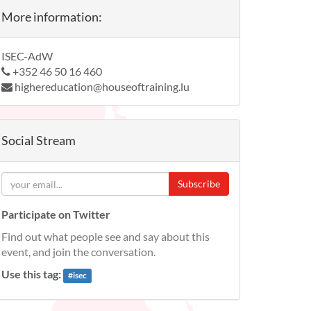
More information:
ISEC-AdW
+352 46 50 16 460
highereducation@houseoftraining.lu
Social Stream
Subscribe
Participate on Twitter
Find out what people see and say about this
event, and join the conversation.
Use this tag:
#
isec