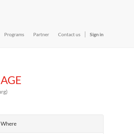
Programs
Partner
Contact us
Sign in
MIAGE
urg
)
Where