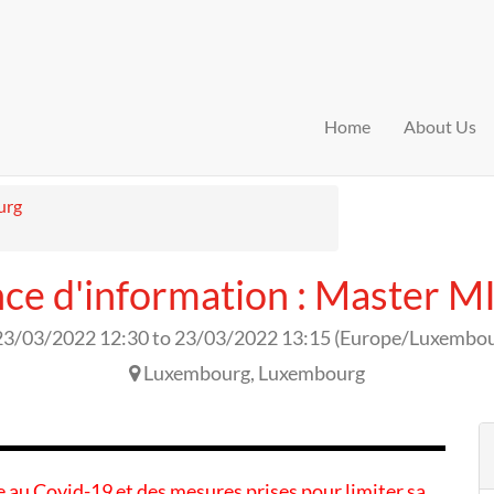
Home
About Us
urg
ce d'information : Master 
23/03/2022 12:30
to
23/03/2022 13:15
(
Europe/Luxembo
Luxembourg
,
Luxembourg
ée au Covid-19 et des mesures prises pour limiter sa