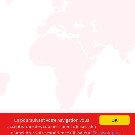
English
Français
Deutsch
En poursuivant votre navigation vous
OK
acceptez que des cookies soient utilisés afin
Copyright ©
ISEC-AdW
Impressum
d’améliorer votre expérience utilisateur.
En savoir plus...