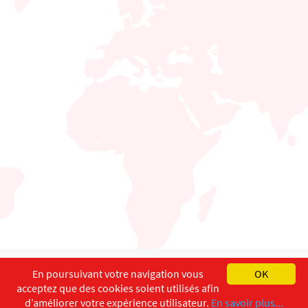
English
Français
Deutsch
En poursuivant votre navigation vous
OK
acceptez que des cookies soient utilisés afin
Copyright ©
ISEC-AdW
Impressum
d’améliorer votre expérience utilisateur.
En savoir plus...