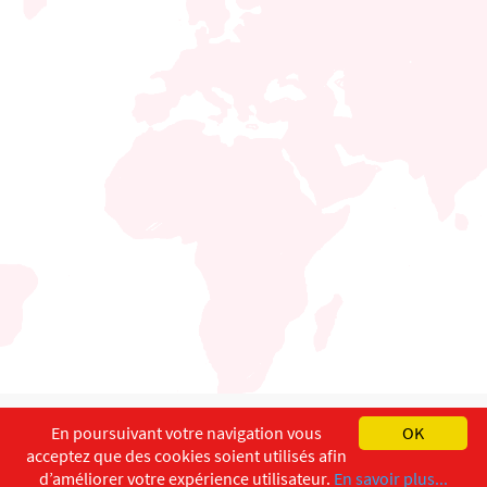
English
Français
Deutsch
En poursuivant votre navigation vous
OK
acceptez que des cookies soient utilisés afin
Copyright ©
ISEC-AdW
Impressum
d’améliorer votre expérience utilisateur.
En savoir plus...