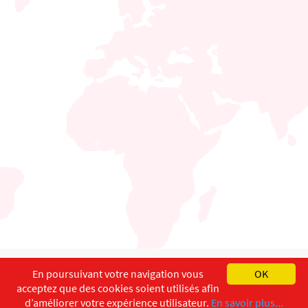
English
Français
Deutsch
En poursuivant votre navigation vous
OK
acceptez que des cookies soient utilisés afin
Copyright ©
ISEC-AdW
Impressum
d’améliorer votre expérience utilisateur.
En savoir plus...