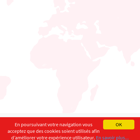
English
Français
Deutsch
En poursuivant votre navigation vous
OK
acceptez que des cookies soient utilisés afin
Copyright ©
ISEC-AdW
Impressum
d’améliorer votre expérience utilisateur.
En savoir plus...