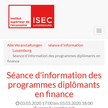
Navig
umsc
Alle Veranstaltungen
séance d'information
Luxemburg
Séance d'information des programmes diplômants en
finance
Séance d'information des
programmes diplômants
en finance
03.03.2020 17:00
bis
03.03.2020 18:00
(
Europe/Luxembourg
)