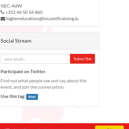
ISEC-AdW
+352 46 50 16 460
highereducation@houseoftraining.lu
Social Stream
Subscribe
Participate on Twitter
Find out what people see and say about this
event, and join the conversation.
Use this tag:
#
isec