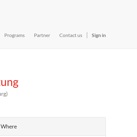
Programs
Partner
Contact us
Sign in
tung
urg
)
Where