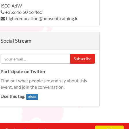
ISEC-AdW
+352 46 50 16 460
highereducation@houseoftraining.lu
Social Stream
Subscribe
Participate on Twitter
Find out what people see and say about this
event, and join the conversation.
Use this tag:
#
isec