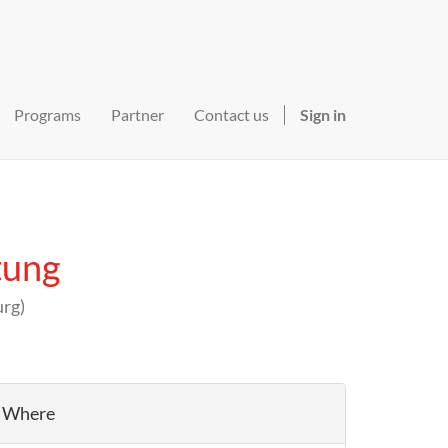
Programs
Partner
Contact us
Sign in
tung
urg
)
Where