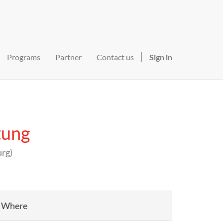
Programs
Partner
Contact us
Sign in
tung
urg
)
Where