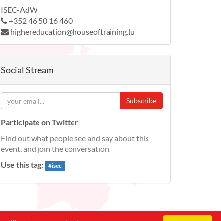
ISEC-AdW
+352 46 50 16 460
highereducation@houseoftraining.lu
Social Stream
Subscribe
Participate on Twitter
Find out what people see and say about this
event, and join the conversation.
Use this tag:
#
isec