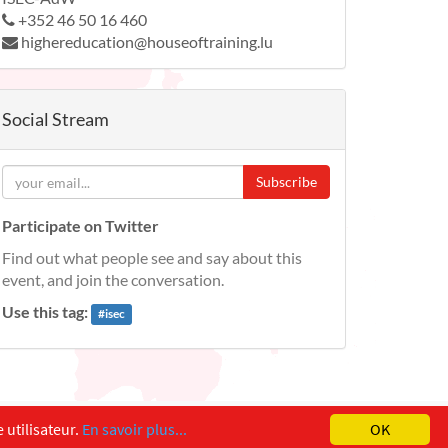
+352 46 50 16 460
highereducation@houseoftraining.lu
Social Stream
Subscribe
Participate on Twitter
Find out what people see and say about this
event, and join the conversation.
Use this tag:
#
isec
 utilisateur.
En savoir plus...
OK